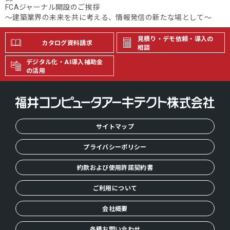
H
FCAジャーナル開設のご挨拶
O
～建築業界の未来を共に考える、情報発信の新たな場として～
M
E
見積り・デモ依頼・導入の
カタログ資料請求
相談
デジタル化・AI導入補助金
の活用
サイトマップ
プライバシーポリシー
約款および使用許諾契約書
ご利用について
会社概要
各種お問い合わせ