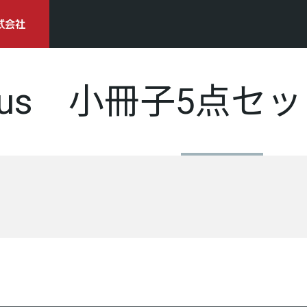
lus 小冊子5点セ