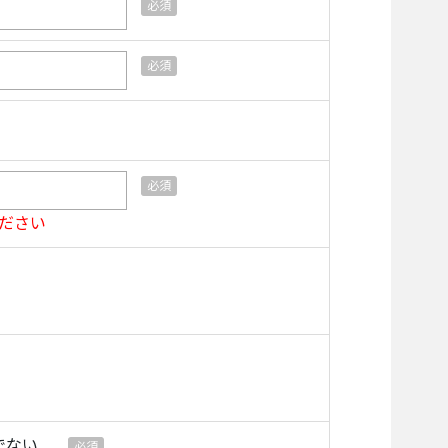
ださい
でない