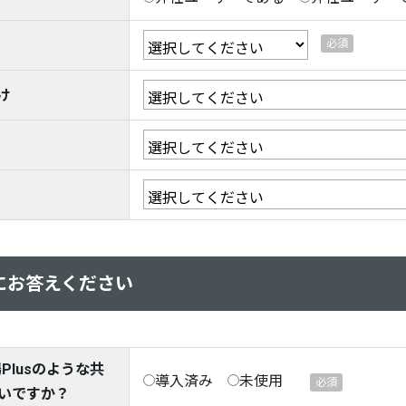
け
にお答えください
場Plusのような共
導入済み
未使用
いですか？