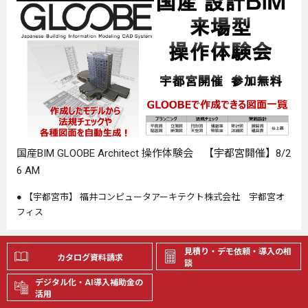
国産BIM GLOOBE Architect 操作体験会 【宇都宮開催】8/2
6 AM
【宇都宮市】 福井コンピュータアーキテクト株式会社 宇都宮オ
フィス
見積り・デモ依頼・導入の相
カタログ資料請求
オンラインイベント
談
デジタル化・AI導入補助金の
2026.08.27開催
活用
住宅