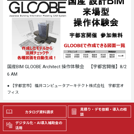
国産BIM GLOOBE Architect 操作体験会 【宇都宮開催】8/2
6 AM
【宇都宮市】 福井コンピュータアーキテクト株式会社 宇都宮オ
フィス
見積り・デモ依頼・導入の相
カタログ資料請求
オンラインイベント
談
デジタル化・AI導入補助金の
2026.08.27開催
活用
住宅