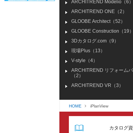
ARCHITREND Modelio（6
ARCHITREND ONE（2）
GLOOBE Architect（52）
GLOOBE Construction（19
3Dカタログ.com（9）
現場Plus（13）
V-style（4）
ARCHITREND リフォーム
（2）
ARCHITREND VR（3）
HOME
iPlanView
カタログ資