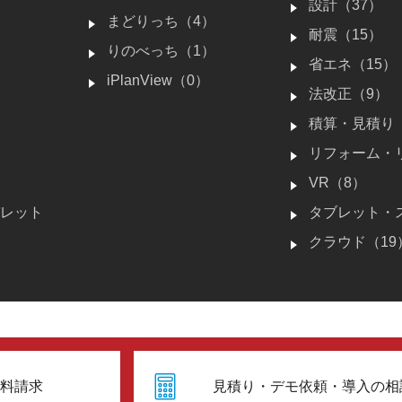
）
設計（37）
まどりっち（4）
耐震（15）
りのべっち（1）
省エネ（15）
iPlanView（0）
）
法改正（9）
積算・見積り（
リフォーム・
VR（8）
パレット
タブレット・
クラウド（19
料請求
見積り・デモ依頼・導入の相