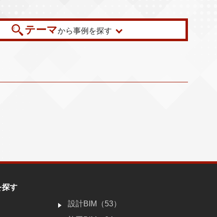
テーマ
から事例を探す
を探す
）
設計BIM（53）