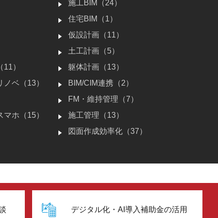
施工BIM（24）
住宅BIM（1）
仮設計画（11）
土工計画（5）
11）
躯体計画（13）
リノベ（13）
BIM/CIM連携（2）
FM・維持管理（7）
スマホ（15）
施工管理（13）
）
図面作成効率化（37）
談
デジタル化・AI導入補助金の活用