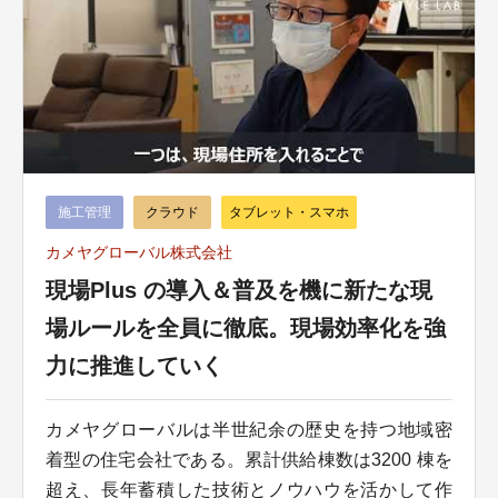
施工管理
クラウド
タブレット・スマホ
カメヤグローバル株式会社
現場Plus の導入＆普及を機に新たな現
場ルールを全員に徹底。現場効率化を強
力に推進していく
カメヤグローバルは半世紀余の歴史を持つ地域密
着型の住宅会社である。累計供給棟数は3200 棟を
超え、長年蓄積した技術とノウハウを活かして作