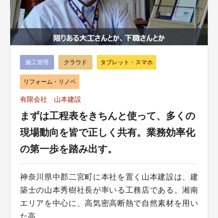
施工管理
クラウド
タブレット・スマホ
リフォーム・リノベ
有限会社 山本建設
まずは工程表をきちんと使って、多くの
現場動向を皆で正しく共有。業務効率化
の第一歩を踏み出す。
神奈川県中郡二宮町に本社を置く山本建設は、建
築士の山本秀樹社長が率いる工務店である。湘南
エリアを中心に、高気密高断熱で自然素材を用い
た高...