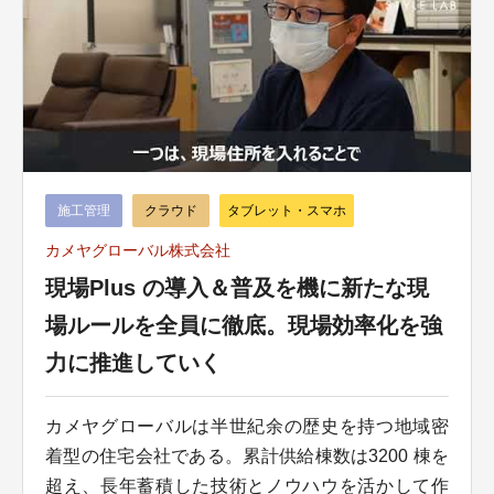
施工管理
クラウド
タブレット・スマホ
カメヤグローバル株式会社
現場Plus の導入＆普及を機に新たな現
場ルールを全員に徹底。現場効率化を強
力に推進していく
カメヤグローバルは半世紀余の歴史を持つ地域密
着型の住宅会社である。累計供給棟数は3200 棟を
超え、長年蓄積した技術とノウハウを活かして作