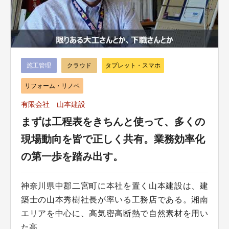
施工管理
クラウド
タブレット・スマホ
リフォーム・リノベ
有限会社 山本建設
まずは工程表をきちんと使って、多くの
現場動向を皆で正しく共有。業務効率化
の第一歩を踏み出す。
神奈川県中郡二宮町に本社を置く山本建設は、建
築士の山本秀樹社長が率いる工務店である。湘南
エリアを中心に、高気密高断熱で自然素材を用い
た高...