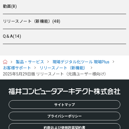
動画(8)
リリースノート（新機能）(48)
Q＆A(14)
製品・サービス
現場デジタル化ツール 現場Plus
H
お客様サポート
リリースノート（新機能）
O
2025年5月29日版 リリースノート（元請ユーザー様向け）
M
E
サイトマップ
プライバシーポリシー
約款および使用許諾契約書