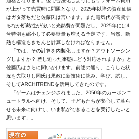
適格となります。後で合法化しようにもリフォーム費用
が上がって売買時に問題となり、2025年以降の資産価値
はガタ落ちだと佐藤氏は言います。また電気代が高騰す
るなか断熱性が低いと光熱費が問題だし、2025年には4
号特例も縮小して必要壁量も増える予定です。当然、断
熱も構造もきちんと計算しなければなりません。
「では、その計算を内製化しますか？アウトソーシン
グしますか？ 差し迫った事態にどう対応されますか」と
佐藤氏はさらに問いかけます。前述の通り、こうした状
況を先取りし同氏は果敢に新技術に挑み、学び、試し、
そしてARCHITRENDを活用してきたのです。
「ゲームはチェンジされました。2050年のカーボンニ
ュートラルへ向け、そして、子どもたちが安心して暮ら
せる未来に向けて、いま私ができることを実行したいと
思います」。