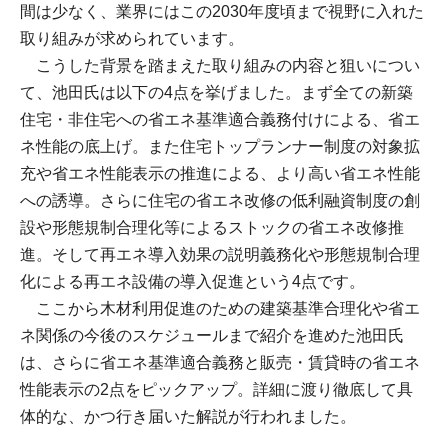
間は少なく、業界にはこの2030年度頃まで視野に入れた
取り組みが求められています。
こうした背景を踏まえた取り組みの内容と狙いについ
て、池田氏は以下の4点を挙げました。まず全ての新築
住宅・非住宅への省エネ基準適合義務付けによる、省エ
ネ性能の底上げ。また住宅トップランナー制度の対象拡
充や省エネ性能表示の推進による、より高い省エネ性能
への誘導。さらに住宅の省エネ改修の低利融資制度の創
設や形態規制合理化等によるストックの省エネ改修推
進。そして再エネ導入効果の説明義務化や形態規制合理
化による再エネ設備の導入促進という4点です。
ここから木材利用促進のための建築基準合理化や省エ
ネ関係の今後のスケジュールまで紹介を進めた池田氏
は、さらに省エネ基準適合義務と販売・賃貸時の省エネ
性能表示の2点をピックアップ。詳細に渡り徹底して具
体的な、かつ行き届いた解説が行われました。