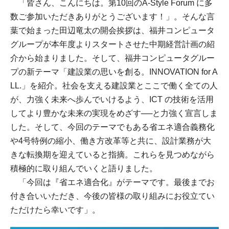
「皆さん、こんにちは。第10回のA-Style Forum に多
数ご参加いただきありがとうございます！」。そんな言
葉で始まった田辺竜太の開会挨拶は、福井コンピュータ
グループが本年度よりスタートさせた中期経営計画の紹
介から始まりました。そして、福井コンピュータグルー
プの新テーマ「建設業の思いを創る。INNOVATION for A
LL.」を紹介。社会を支える建設業とここで働く全ての人
が、力強く未来へ歩んでいけるよう、ICT の技術を活用
してより豊かな未来の実現をめざす──と力強く宣言しま
した。そして、今回のテーマでもある省エネ適合義務化
や4号特例の縮小、働き方改革等と共に、設計業務が大
きな転換期を迎えていると指摘。これらを見つめながら
積極的に取り組んでいくと語りました。
「今回は『省エネ適合化』がテーマです。最後までお
付き合いいただき、今後の皆様の取り組みにお役立てい
ただけたら幸いです」。